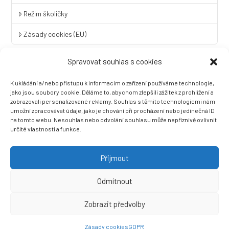
Režim školičky
Zásady cookies (EU)
Spravovat souhlas s cookies
Rychlý kontakt
K ukládání a/nebo přístupu k informacím o zařízení používáme technologie,
LINGUA UNIVERSAL soukromá základní škola a mateřská škola
jako jsou soubory cookie. Děláme to, abychom zlepšili zážitek z prohlížení a
s.r.o.
zobrazovali personalizované reklamy. Souhlas s těmito technologiemi nám
umožní zpracovávat údaje, jako je chování při procházení nebo jedinečná ID
Sovova 2
na tomto webu. Nesouhlas nebo odvolání souhlasu může nepříznivě ovlivnit
412 01 Litoměřice
určité vlastnosti a funkce.
+420 416 733 690
info@zslingua.cz
Přijmout
datová schránka: 3vnipkd
Odmítnout
Zobrazit předvolby
Ⓒ 2022 LINGUA UNIVERSAL soukromá základní škola a mateřská
škola s.r.o. |
Prohlášení o přístupnosti
| Vytvořila společnost
Zásady cookies
GDPR
Než zazvoní, s.r.o.