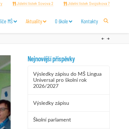
ry
Jídelní lístek Sovova 2
Jídelní lístek Svojsíkova 7
diče MŠ
Aktuality
O škole
Kontakty
Nejnovější příspěvky
Výsledky zápisu do MŠ Lingua
Universal pro školní rok
2026/2027
Výsledky zápisu
Školní parlament