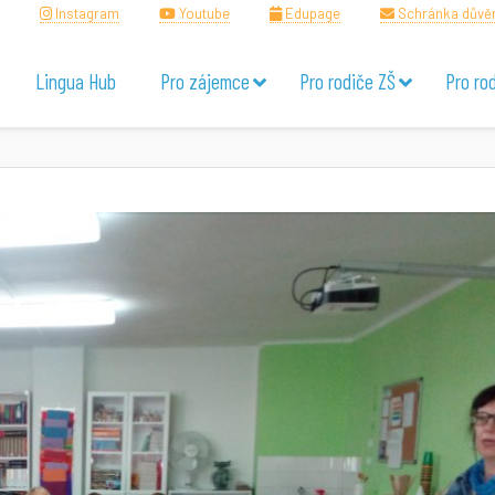
Instagram
Youtube
Edupage
Schránka důvě
Lingua Hub
Pro zájemce
Pro rodiče ZŠ
Pro ro