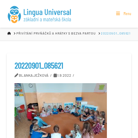
Menu
HOME
PŘIVÍTÁNÍ PRVŇÁČKŮ A HRÁTKY S BEZVA PARTOU
20220901_085621
20220901_085621
BLANKA JEŽKOVÁ
1.9.2022