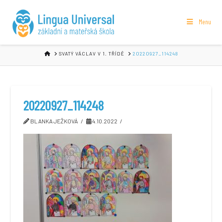
Menu
HOME
SVATÝ VÁCLAV V 1. TŘÍDĚ
20220927_114248
20220927_114248
BLANKA JEŽKOVÁ
4.10.2022