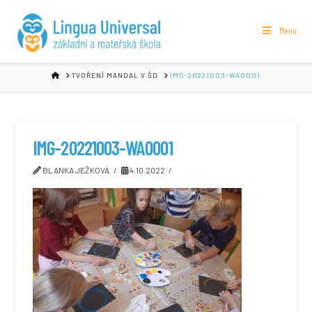
Menu
HOME
TVOŘENÍ MANDAL V ŠD
IMG-20221003-WA0001
IMG-20221003-WA0001
BLANKA JEŽKOVÁ
4.10.2022