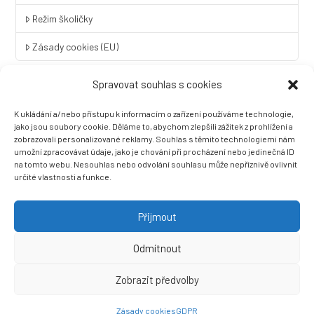
Režim školičky
Zásady cookies (EU)
Spravovat souhlas s cookies
Rychlý kontakt
K ukládání a/nebo přístupu k informacím o zařízení používáme technologie,
LINGUA UNIVERSAL soukromá základní škola a mateřská škola
jako jsou soubory cookie. Děláme to, abychom zlepšili zážitek z prohlížení a
s.r.o.
zobrazovali personalizované reklamy. Souhlas s těmito technologiemi nám
umožní zpracovávat údaje, jako je chování při procházení nebo jedinečná ID
Sovova 2
na tomto webu. Nesouhlas nebo odvolání souhlasu může nepříznivě ovlivnit
412 01 Litoměřice
určité vlastnosti a funkce.
+420 416 733 690
info@zslingua.cz
Přijmout
datová schránka: 3vnipkd
Odmítnout
Zobrazit předvolby
Ⓒ 2022 LINGUA UNIVERSAL soukromá základní škola a mateřská
škola s.r.o. |
Prohlášení o přístupnosti
| Vytvořila společnost
Zásady cookies
GDPR
Než zazvoní, s.r.o.