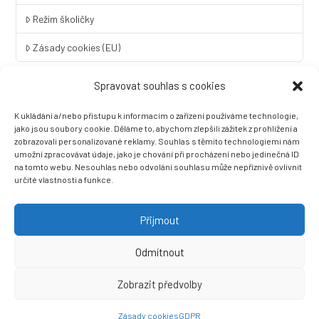
Režim školičky
Zásady cookies (EU)
Spravovat souhlas s cookies
Rychlý kontakt
K ukládání a/nebo přístupu k informacím o zařízení používáme technologie,
LINGUA UNIVERSAL soukromá základní škola a mateřská škola
jako jsou soubory cookie. Děláme to, abychom zlepšili zážitek z prohlížení a
s.r.o.
zobrazovali personalizované reklamy. Souhlas s těmito technologiemi nám
umožní zpracovávat údaje, jako je chování při procházení nebo jedinečná ID
Sovova 2
na tomto webu. Nesouhlas nebo odvolání souhlasu může nepříznivě ovlivnit
412 01 Litoměřice
určité vlastnosti a funkce.
+420 416 733 690
info@zslingua.cz
Přijmout
datová schránka: 3vnipkd
Odmítnout
Zobrazit předvolby
Ⓒ 2022 LINGUA UNIVERSAL soukromá základní škola a mateřská
škola s.r.o. |
Prohlášení o přístupnosti
| Vytvořila společnost
Zásady cookies
GDPR
Než zazvoní, s.r.o.