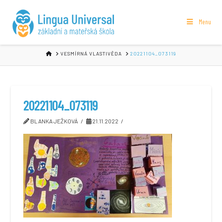
Menu
HOME
VESMÍRNÁ VLASTIVĚDA
20221104_073119
20221104_073119
BLANKA JEŽKOVÁ
21.11.2022