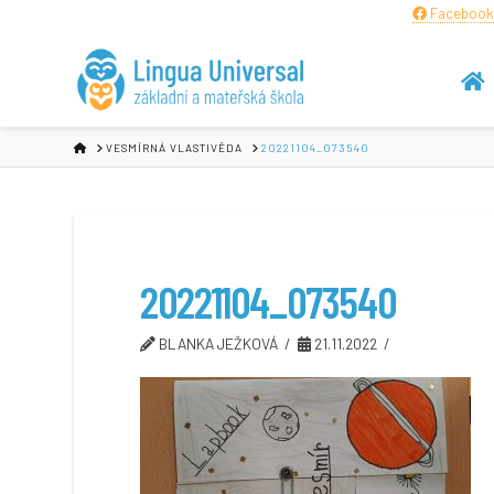
Facebook
HOME
VESMÍRNÁ VLASTIVĚDA
20221104_073540
20221104_073540
BLANKA JEŽKOVÁ
21.11.2022