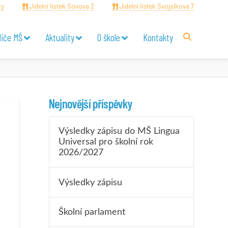
ry
Jídelní lístek Sovova 2
Jídelní lístek Svojsíkova 7
diče MŠ
Aktuality
O škole
Kontakty
Nejnovější příspěvky
Výsledky zápisu do MŠ Lingua
Universal pro školní rok
2026/2027
Výsledky zápisu
Školní parlament