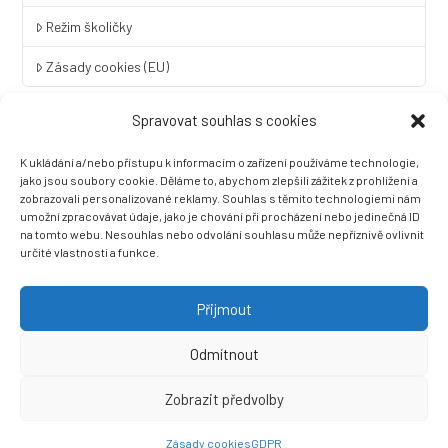
Režim školičky
Zásady cookies (EU)
Spravovat souhlas s cookies
Rychlý kontakt
K ukládání a/nebo přístupu k informacím o zařízení používáme technologie,
LINGUA UNIVERSAL soukromá základní škola a mateřská škola
jako jsou soubory cookie. Děláme to, abychom zlepšili zážitek z prohlížení a
s.r.o.
zobrazovali personalizované reklamy. Souhlas s těmito technologiemi nám
umožní zpracovávat údaje, jako je chování při procházení nebo jedinečná ID
Sovova 2
na tomto webu. Nesouhlas nebo odvolání souhlasu může nepříznivě ovlivnit
412 01 Litoměřice
určité vlastnosti a funkce.
+420 416 733 690
info@zslingua.cz
Přijmout
datová schránka: 3vnipkd
Odmítnout
Zobrazit předvolby
Ⓒ 2022 LINGUA UNIVERSAL soukromá základní škola a mateřská
škola s.r.o. |
Prohlášení o přístupnosti
| Vytvořila společnost
Zásady cookies
GDPR
Než zazvoní, s.r.o.