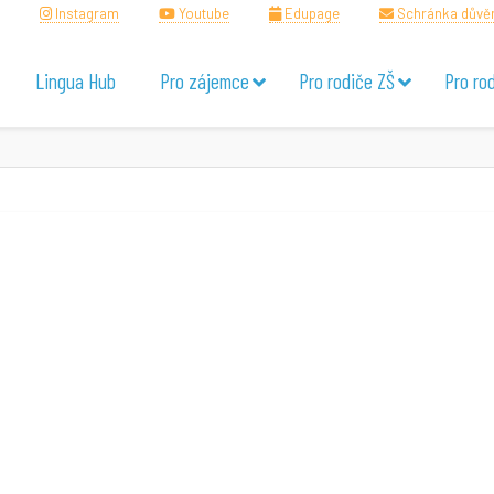
Instagram
Youtube
Edupage
Schránka důvě
Lingua Hub
Pro zájemce
Pro rodiče ZŠ
Pro ro