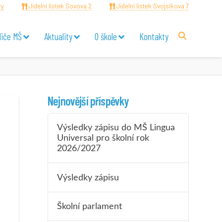
ry
Jídelní lístek Sovova 2
Jídelní lístek Svojsíkova 7
diče MŠ
Aktuality
O škole
Kontakty
Nejnovější příspěvky
Výsledky zápisu do MŠ Lingua
Universal pro školní rok
2026/2027
Výsledky zápisu
Školní parlament