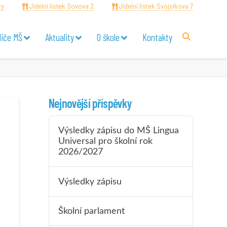
ry
Jídelní lístek Sovova 2
Jídelní lístek Svojsíkova 7
diče MŠ
Aktuality
O škole
Kontakty
Nejnovější příspěvky
Výsledky zápisu do MŠ Lingua
Universal pro školní rok
2026/2027
Výsledky zápisu
Školní parlament