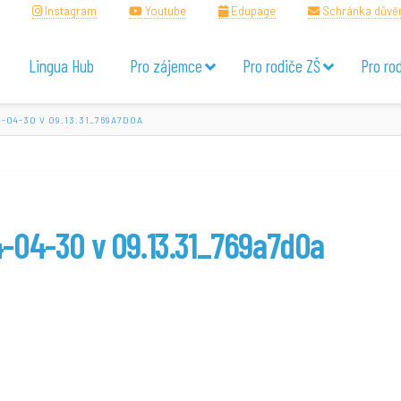
Instagram
Youtube
Edupage
Schránka důvě
Lingua Hub
Pro zájemce
Pro rodiče ZŠ
Pro ro
-04-30 V 09.13.31_769A7D0A
-04-30 v 09.13.31_769a7d0a