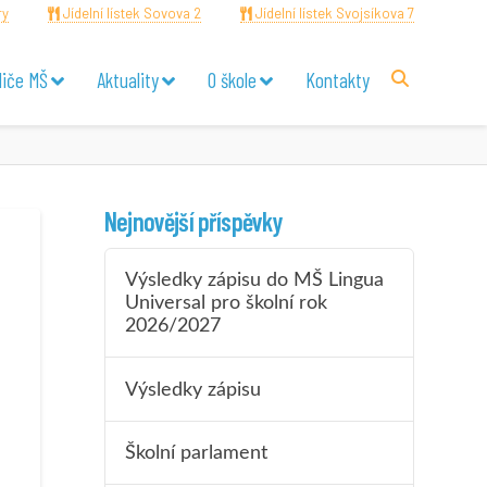
ry
Jídelní lístek Sovova 2
Jídelní lístek Svojsíkova 7
diče MŠ
Aktuality
O škole
Kontakty
Nejnovější příspěvky
Výsledky zápisu do MŠ Lingua
Universal pro školní rok
2026/2027
Výsledky zápisu
Školní parlament