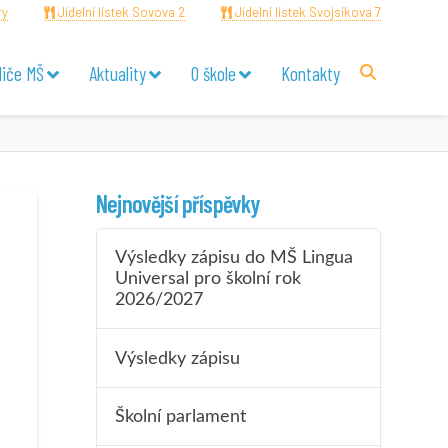
ry
Jídelní lístek Sovova 2
Jídelní lístek Svojsíkova 7
diče MŠ
Aktuality
O škole
Kontakty
Nejnovější příspěvky
Výsledky zápisu do MŠ Lingua
Universal pro školní rok
2026/2027
Výsledky zápisu
Školní parlament