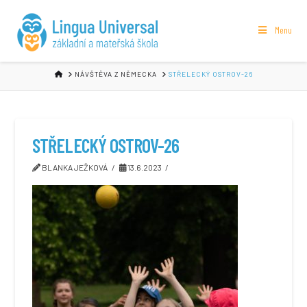
Menu
HOME
NÁVŠTĚVA Z NĚMECKA
STŘELECKÝ OSTROV-26
STŘELECKÝ OSTROV-26
BLANKA JEŽKOVÁ
13.6.2023