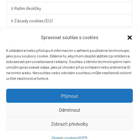
Režim školičky
Zásady cookies (EU)
Spravovat souhlas s cookies
Rychlý kontakt
K ukládání a/nebo přístupu k informacím o zařízení používáme technologie,
LINGUA UNIVERSAL soukromá základní škola a mateřská škola
jako jsou soubory cookie. Děláme to, abychom zlepšili zážitek z prohlížení a
s.r.o.
zobrazovali personalizované reklamy. Souhlas s těmito technologiemi nám
umožní zpracovávat údaje, jako je chování při procházení nebo jedinečná ID
Sovova 2
na tomto webu. Nesouhlas nebo odvolání souhlasu může nepříznivě ovlivnit
412 01 Litoměřice
určité vlastnosti a funkce.
+420 416 733 690
info@zslingua.cz
Přijmout
datová schránka: 3vnipkd
Odmítnout
Zobrazit předvolby
Ⓒ 2022 LINGUA UNIVERSAL soukromá základní škola a mateřská
škola s.r.o. |
Prohlášení o přístupnosti
| Vytvořila společnost
Zásady cookies
GDPR
Než zazvoní, s.r.o.