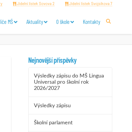
ry
Jídelní lístek Sovova 2
Jídelní lístek Svojsíkova 7
diče MŠ
Aktuality
O škole
Kontakty
Nejnovější příspěvky
Výsledky zápisu do MŠ Lingua
Universal pro školní rok
2026/2027
Výsledky zápisu
Školní parlament