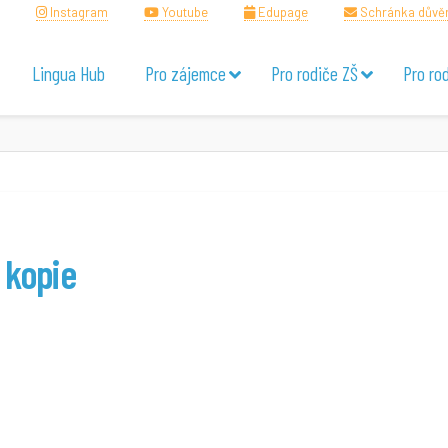
Instagram
Youtube
Edupage
Schránka důvě
Lingua Hub
Pro zájemce
Pro rodiče ZŠ
Pro ro
 kopie