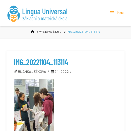
Menu
HOME
VÝSTAVA ŠKOL
IMG_20221104_113114
IMG_20221104_113114
BLANKA JEŽKOVÁ
9.11.2022