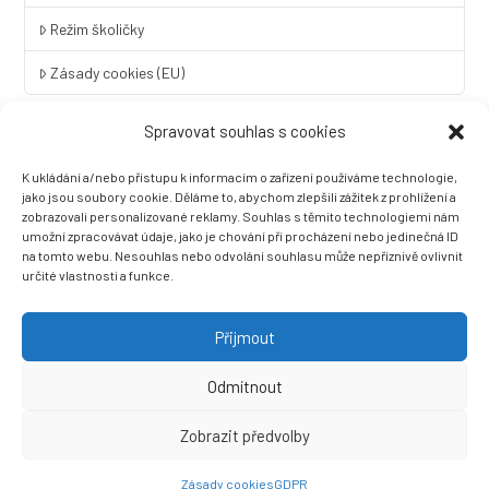
Režim školičky
Zásady cookies (EU)
Spravovat souhlas s cookies
Rychlý kontakt
K ukládání a/nebo přístupu k informacím o zařízení používáme technologie,
LINGUA UNIVERSAL soukromá základní škola a mateřská škola
jako jsou soubory cookie. Děláme to, abychom zlepšili zážitek z prohlížení a
s.r.o.
zobrazovali personalizované reklamy. Souhlas s těmito technologiemi nám
umožní zpracovávat údaje, jako je chování při procházení nebo jedinečná ID
Sovova 2
na tomto webu. Nesouhlas nebo odvolání souhlasu může nepříznivě ovlivnit
412 01 Litoměřice
určité vlastnosti a funkce.
+420 416 733 690
info@zslingua.cz
Přijmout
datová schránka: 3vnipkd
Odmítnout
Zobrazit předvolby
Ⓒ 2022 LINGUA UNIVERSAL soukromá základní škola a mateřská
škola s.r.o. |
Prohlášení o přístupnosti
| Vytvořila společnost
Zásady cookies
GDPR
Než zazvoní, s.r.o.