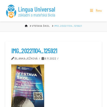
Menu
HOME
VÝSTAVA ŠKOL
IMG_20221104_125921
IMG_20221104_125921
BLANKA JEŽKOVÁ
9.11.2022