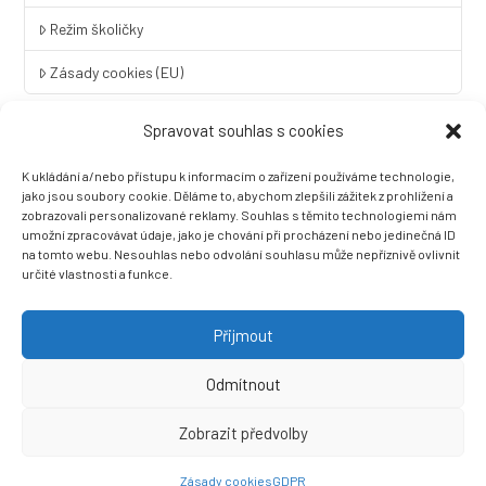
Režim školičky
Zásady cookies (EU)
Spravovat souhlas s cookies
Rychlý kontakt
K ukládání a/nebo přístupu k informacím o zařízení používáme technologie,
LINGUA UNIVERSAL soukromá základní škola a mateřská škola
jako jsou soubory cookie. Děláme to, abychom zlepšili zážitek z prohlížení a
s.r.o.
zobrazovali personalizované reklamy. Souhlas s těmito technologiemi nám
umožní zpracovávat údaje, jako je chování při procházení nebo jedinečná ID
Sovova 2
na tomto webu. Nesouhlas nebo odvolání souhlasu může nepříznivě ovlivnit
412 01 Litoměřice
určité vlastnosti a funkce.
+420 416 733 690
info@zslingua.cz
Přijmout
datová schránka: 3vnipkd
Odmítnout
Zobrazit předvolby
Ⓒ 2022 LINGUA UNIVERSAL soukromá základní škola a mateřská
škola s.r.o. |
Prohlášení o přístupnosti
| Vytvořila společnost
Zásady cookies
GDPR
Než zazvoní, s.r.o.